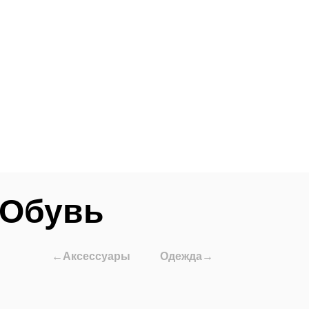
Обувь
←Аксессуары
Одежда→