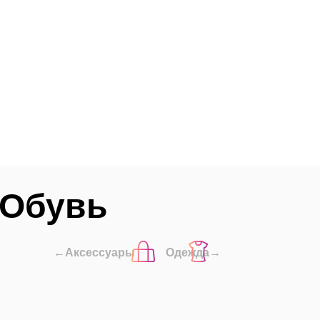
Обувь
←Аксессуары
Одежда→